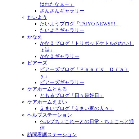
はれたなぁ～」
さんさんギャラリー
たいよう
たいようブログ「TAIYO NEWS!!!」
たいようギャラリー
かなえ
かなえブログ「トリポッドケトルのないし
ょ話」
かなえギャラリー
ピアーズ
ピアーズブログ「Ｐｅｅｒｓ Ｄｉａｒ
ｙ」
ピアーズギャラリー
ケアホームともる
ともるブログ「日々是好日」
ケアホームえまい
えまいブログ「えまい家の人々」
ヘルプステーション
ヘルプちょこれーとの日常・ちょこっと通
信
訪問看護ステーション