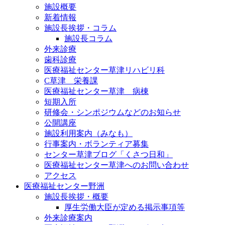
施設概要
新着情報
施設長挨拶・コラム
施設長コラム
外来診療
歯科診療
医療福祉センター草津リハビリ科
C草津 栄養課
医療福祉センター草津 病棟
短期入所
研修会・シンポジウムなどのお知らせ
公開講座
施設利用案内（みなも）
行事案内・ボランティア募集
センター草津ブログ「くさつ日和」
医療福祉センター草津へのお問い合わせ
アクセス
医療福祉センター野洲
施設長挨拶・概要
厚生労働大臣が定める掲示事項等
外来診療案内