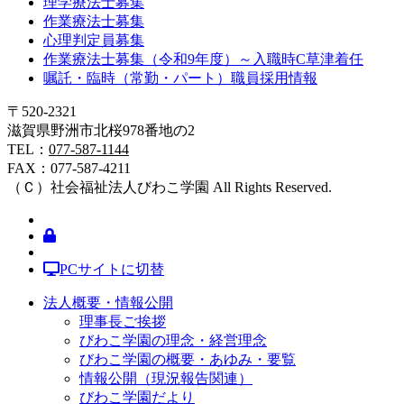
理学療法士募集
作業療法士募集
心理判定員募集
作業療法士募集（令和9年度）～入職時C草津着任
嘱託・臨時（常勤・パート）職員採用情報
〒520-2321
滋賀県野洲市北桜978番地の2
TEL：
077-587-1144
FAX：077-587-4211
（Ｃ）
社会福祉法人びわこ学園
All Rights Reserved.
PCサイトに切替
法人概要・情報公開
理事長ご挨拶
びわこ学園の理念・経営理念
びわこ学園の概要・あゆみ・要覧
情報公開（現況報告関連）
びわこ学園だより