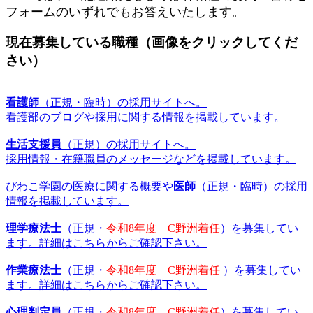
フォームのいずれでもお答えいたします
。
現在募集している職種（画像をクリックしてくだ
さい）
看護師
（正規・臨時）の採用サイトへ。
看護部のブログや採用に関する情報を掲載しています。
生活支援員
（正規）の採用サイトへ。
採用情報・在籍職員のメッセージなどを掲載しています。
びわこ学園の医療に関する概要や
医師
（正規・臨時）の採用
情報を掲載しています。
理学療法士
（正規・
令和8年度 C野洲着任
）を募集してい
ます。詳細はこちらからご確認下さい。
作業療法士
（正規・
令和8年度 C野洲着任
）を募集してい
ます。
詳細はこちらからご確認下さい。
心理判定員
（正規・
令和8年度 C野洲着任
）を募集してい