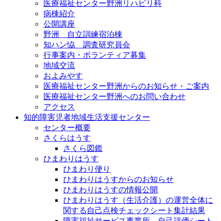
医療福祉センター野洲リハビリ科
病棟紹介
公開講座
野洲 自立訓練宿泊棟
知ハン恊 調査研究員会
行事案内・ボランティア募集
地域交流
およみやす
医療福祉センター野洲からのお知らせ・ご案内
医療福祉センター野洲へのお問い合わせ
アクセス
知的障害児者地域生活支援センター
センター概要
さくらはうす
さくら図鑑
ひまわりはうす
ひまわり便り
ひまわりはうすからのお知らせ
ひまわりはうすの情報公開
ひまわりはうす（生活介護）の運営全体に
関する自己点検チェックシート集計結果
障害福祉サービス事業所 自己評価シート