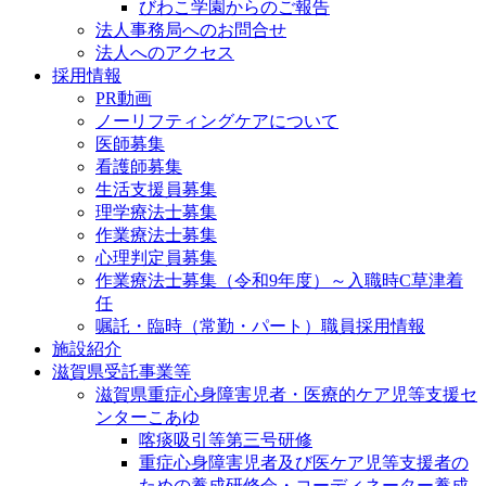
びわこ学園からのご報告
法人事務局へのお問合せ
法人へのアクセス
採用情報
PR動画
ノーリフティングケアについて
医師募集
看護師募集
生活支援員募集
理学療法士募集
作業療法士募集
心理判定員募集
作業療法士募集（令和9年度）～入職時C草津着
任
嘱託・臨時（常勤・パート）職員採用情報
施設紹介
滋賀県受託事業等
滋賀県重症心身障害児者・医療的ケア児等支援セ
ンターこあゆ
喀痰吸引等第三号研修
重症心身障害児者及び医ケア児等支援者の
ための養成研修会・コーディネーター養成