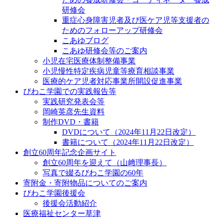
研修会
重症心身障害児者及び医ケア児等支援者の
ためのフォローアップ研修会
こあゆブログ
こあゆ研修会等のご案内
小児在宅医療体制整備事業
小児慢性特定疾病児童等療育相談事業
医療的ケア児者対応事業所開設促進事業
びわこ学園での実践報告等
実践研究発表会等
岡崎英彦先生資料
制作DVD・書籍
DVDについて（2024年11月22日改定）
書籍について（2024年11月22日改定）
創立60周年記念企画サイト
創立60周年を迎えて（山﨑理事長）
写真で綴るびわこ学園の60年
寄附金・寄附物品についてのご案内
びわこ学園後援会
後援会活動紹介
医療福祉センター草津